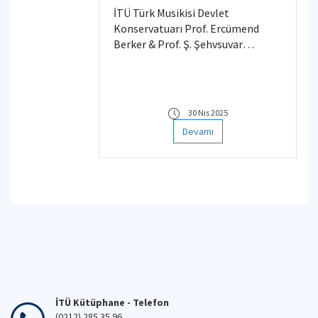
Ercümend Berker & Prof.
İTÜ Türk Musikisi Devlet
Ş. Şehvsuvar Beşiroğlu
Konservatuarı Prof. Ercümend
Kütüphanesi
Berker & Prof. Ş. Şehvsuvar
Beşiroğlu Kütüphanesi Geçiçi
olarak Kapatılmıştır.
30 Nis 2025
Devamı
İTÜ Kütüphane - Telefon
(0212) 285 35 96