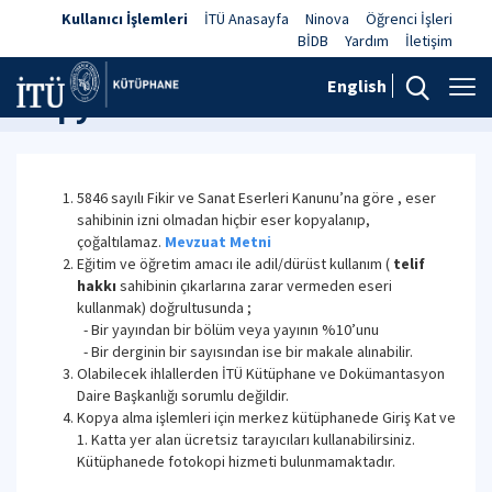
Kullanıcı İşlemleri
İTÜ Anasayfa
Ninova
Öğrenci İşleri
BİDB
Yardım
İletişim
English
Kopyalama
5846 sayılı Fikir ve Sanat Eserleri Kanunu’na göre , eser
sahibinin izni olmadan hiçbir eser kopyalanıp,
çoğaltılamaz.
Mevzuat Metni
Eğitim ve öğretim amacı ile adil/dürüst kullanım (
telif
hakkı
sahibinin çıkarlarına zarar vermeden eseri
kullanmak) doğrultusunda ;
- Bir yayından bir bölüm veya yayının %10’unu
- Bir derginin bir sayısından ise bir makale alınabilir.
Olabilecek ihlallerden İTÜ Kütüphane ve Dokümantasyon
Daire Başkanlığı sorumlu değildir.
Kopya alma işlemleri için merkez kütüphanede Giriş Kat ve
1. Katta yer alan ücretsiz tarayıcıları kullanabilirsiniz.
Kütüphanede fotokopi hizmeti bulunmamaktadır.