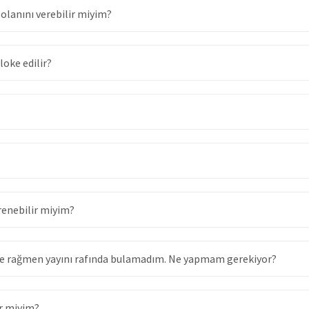
 olanını verebilir miyim?
oke edilir?
ğrenebilir miyim?
e rağmen yayını rafında bulamadım. Ne yapmam gerekiyor?
ir miyim?