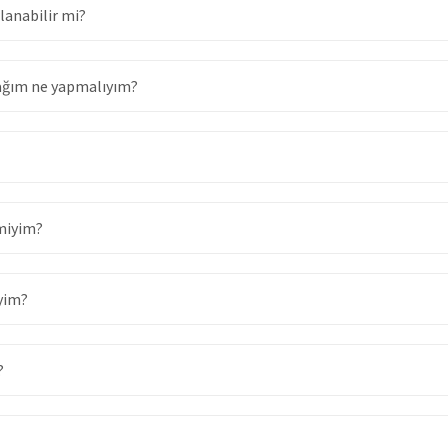
lanabilir mi?
ağım ne yapmalıyım?
 miyim?
iyim?
?