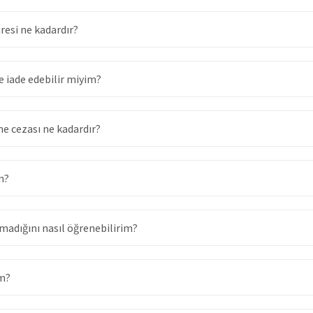
resi ne kadardır?
e iade edebilir miyim?
e cezası ne kadardır?
m?
adığını nasıl öğrenebilirim?
ım?