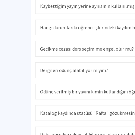
Kaybettiğim yayın yerine aynısının kullanılmış
Hangi durumlarda öğrenci işlerindeki kaydım bl
Gecikme cezası ders seçimime engel olur mu?
Dergileri ödünç alabiliyor miyim?
Ödünç verilmiş bir yayını kimin kullandığını ö
Katalog kaydında statüsü "Rafta" gözükmesin
Daha önceden ödünç aldığım yayınları görebil