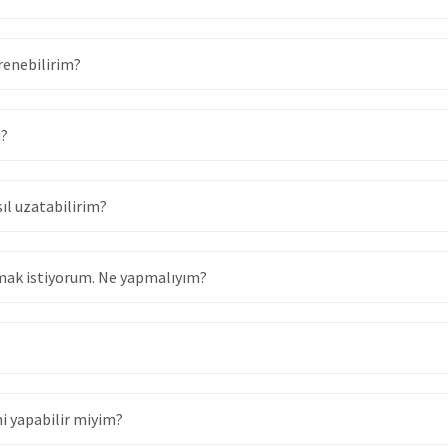
ğrenebilirim?
i?
ıl uzatabilirim?
lmak istiyorum. Ne yapmalıyım?
mi yapabilir miyim?