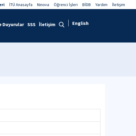
eri
İTÜ Anasayfa
Ninova
Öğrenci İşleri
BİDB
Yardım
İletişim
English
e Duyurular
SSS
İletişim