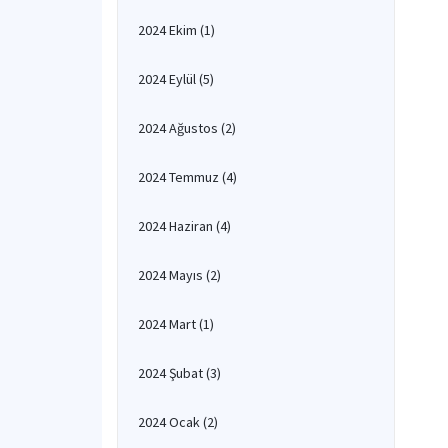
2024 Ekim
(1)
2024 Eylül
(5)
2024 Ağustos
(2)
2024 Temmuz
(4)
2024 Haziran
(4)
2024 Mayıs
(2)
2024 Mart
(1)
2024 Şubat
(3)
2024 Ocak
(2)