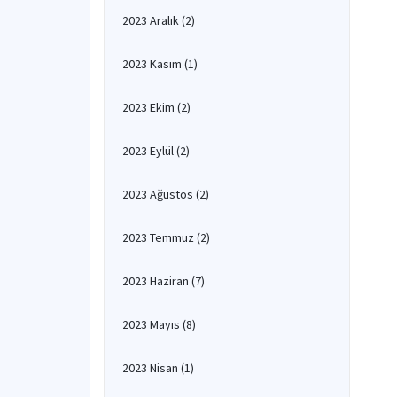
2023 Aralık
(2)
2023 Kasım
(1)
2023 Ekim
(2)
2023 Eylül
(2)
2023 Ağustos
(2)
2023 Temmuz
(2)
2023 Haziran
(7)
2023 Mayıs
(8)
2023 Nisan
(1)