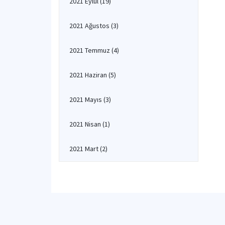
2021 Eylül
(19)
2021 Ağustos
(3)
2021 Temmuz
(4)
2021 Haziran
(5)
2021 Mayıs
(3)
2021 Nisan
(1)
2021 Mart
(2)