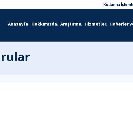
Kullanıcı İşleml
Anasayfa
Hakkımızda
Araştırma
Hizmetler
Haberler v
rular