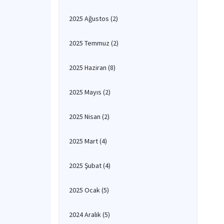
2025 Ağustos
(2)
2025 Temmuz
(2)
2025 Haziran
(8)
2025 Mayıs
(2)
2025 Nisan
(2)
2025 Mart
(4)
2025 Şubat
(4)
2025 Ocak
(5)
2024 Aralık
(5)