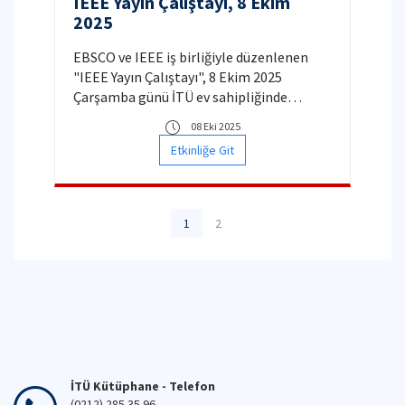
IEEE Yayın Çalıştayı, 8 Ekim
2025
EBSCO ve IEEE iş birliğiyle düzenlenen
"IEEE Yayın Çalıştayı", 8 Ekim 2025
Çarşamba günü İTÜ ev sahipliğinde
gerçekleştirilecektir.
08 Eki 2025
Etkinliğe Git
1
2
İTÜ Kütüphane - Telefon
(0212) 285 35 96