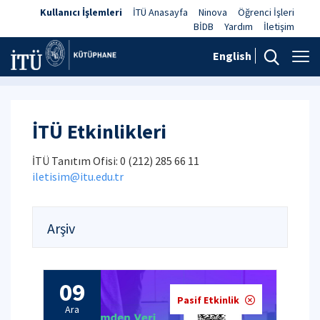
Kullanıcı İşlemleri
İTÜ Anasayfa
Ninova
Öğrenci İşleri
BİDB
Yardım
İletişim
English
Etkinlikler
İTÜ Etkinlikleri
İTÜ Tanıtım Ofisi: 0 (212) 285 66 11
iletisim@itu.edu.tr
Arşiv
09
Pasif Etkinlik
Ara