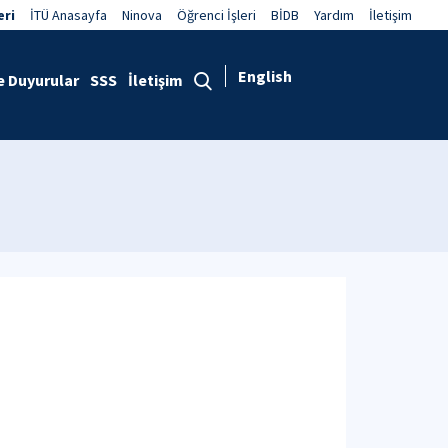
eri
İTÜ Anasayfa
Ninova
Öğrenci İşleri
BİDB
Yardım
İletişim
English
e Duyurular
SSS
İletişim