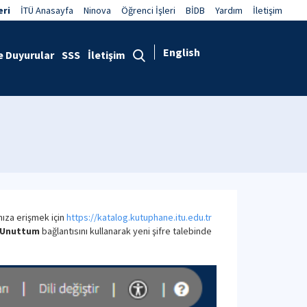
eri
İTÜ Anasayfa
Ninova
Öğrenci İşleri
BİDB
Yardım
İletişim
English
e Duyurular
SSS
İletişim
ıza erişmek için
https://katalog.kutuphane.itu.edu.tr
i Unuttum
bağlantısını kullanarak yeni şifre talebinde