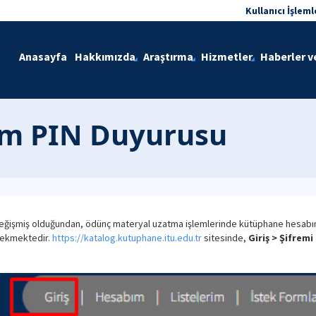
Kullanıcı İşleml
Anasayfa
Hakkımızda
Araştırma
Hizmetler
Haberler v
im PIN Duyurusu
eğişmiş olduğundan, ödünç materyal uzatma işlemlerinde kütüphane hesabın
rekmektedir.
https://katalog.kutuphane.itu.edu.tr
sitesinde,
Giriş > Şifrem